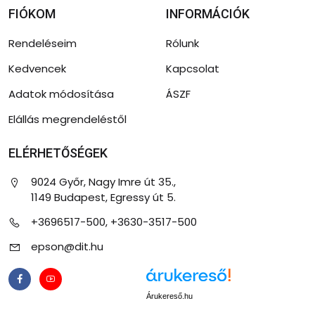
FIÓKOM
INFORMÁCIÓK
Rendeléseim
Rólunk
Kedvencek
Kapcsolat
Adatok módosítása
ÁSZF
Elállás megrendeléstől
ELÉRHETŐSÉGEK
9024 Győr, Nagy Imre út 35.,
1149 Budapest, Egressy út 5.
+3696517-500, +3630-3517-500
epson@dit.hu
Árukereső.hu