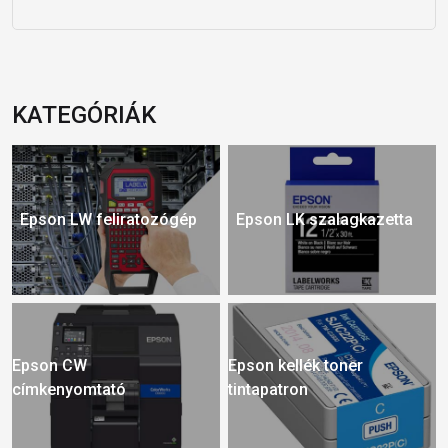
KATEGÓRIÁK
Epson LW feliratozógép
Epson LK szalagkazetta
Epson CW
Epson kellék toner
címkenyomtató
tintapatron