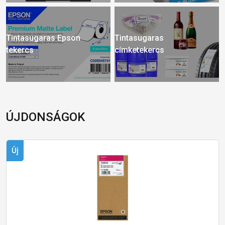
Tintasugaras Epson
Tintasugaras
tekercs
címketekercs
ÚJDONSÁGOK
Új