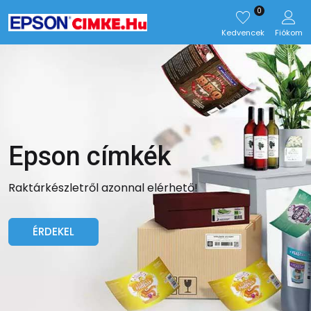
0
Kedvencek
Fiókom
Epson címkék
Raktárkészletről azonnal elérhető!
ÉRDEKEL