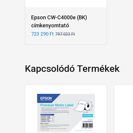
Epson CW-C4000e (BK)
címkenyomtató
723 290 Ft
797 033 Ft
Kapcsolódó Termékek