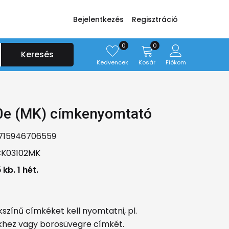
Bejelentkezés
Regisztráció
0
0
Keresés
Kedvencek
Kosár
Fiókom
e (MK) címkenyomtató
715946706559
CK03102MK
 kb. 1 hét.
kszínű címkéket kell nyomtatni, pl.
hez vagy borosüvegre címkét.