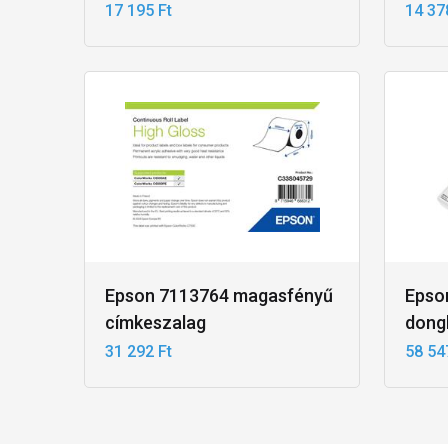
17 195 Ft
14 37
Epson 7113764 magasfényű
Epso
címkeszalag
dong
31 292 Ft
58 54