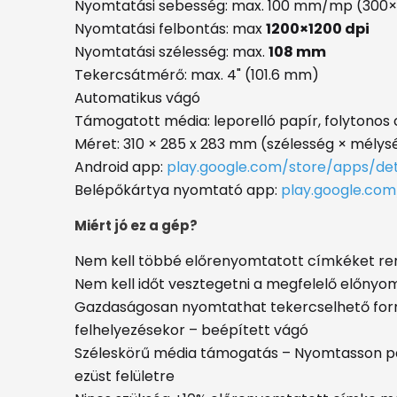
Nyomtatási sebesség: max. 100 mm/mp (300×6
Nyomtatási felbontás: max
1200×1200 dpi
Nyomtatási szélesség: max.
108 mm
Tekercsátmérő: max. 4" (101.6 mm)
Automatikus vágó
Támogatott média: leporelló papír, folytonos 
Méret: 310 × 285 x 283 mm (szélesség × mély
Android app:
play.google.com/store/apps/det
Belépőkártya nyomtató app:
play.google.com
Miért jó ez a gép?
Nem kell többé előrenyomtatott címkéket ren
Nem kell időt vesztegetni a megfelelő előny
Gazdaságosan nyomtathat tekercselhető for
felhelyezésekor – beépített vágó
Széleskörű média támogatás – Nyomtasson pa
ezüst felületre