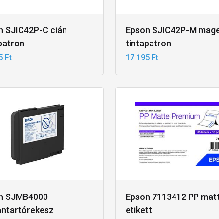
n SJIC42P-C cián
Epson SJIC42P-M mag
patron
tintapatron
5 Ft
17 195 Ft
n SJMB4000
Epson 7113412 PP mat
antartórekesz
etikett