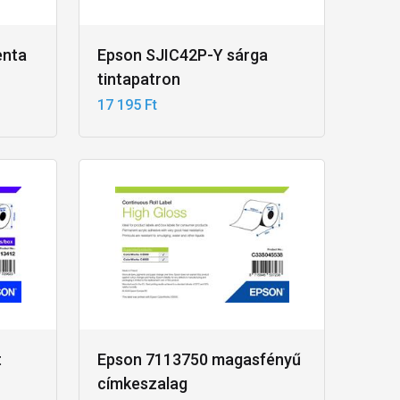
enta
Epson SJIC42P-Y sárga
tintapatron
17 195 Ft
t
Epson 7113750 magasfényű
címkeszalag