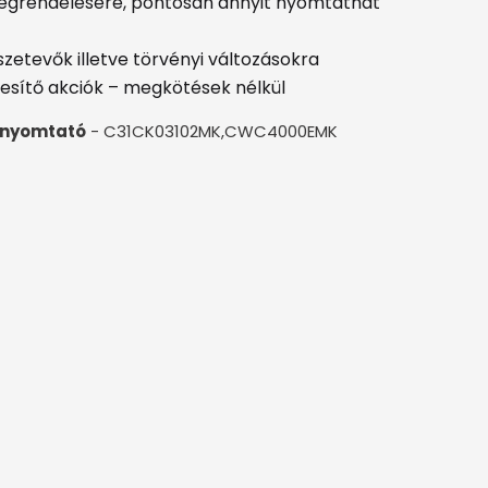
egrendelésére, pontosan annyit nyomtathat
etevők illetve törvényi változásokra
sítő akciók – megkötések nélkül
enyomtató
- C31CK03102MK,CWC4000EMK