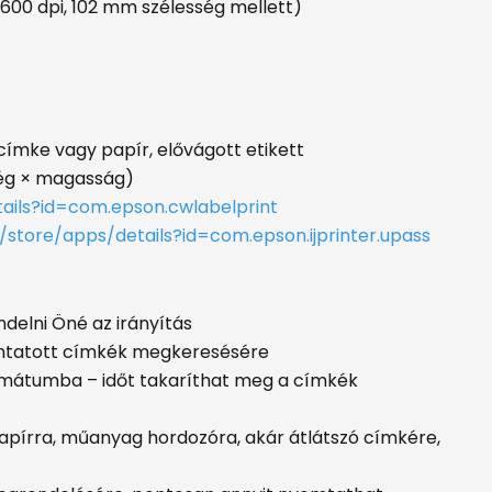
00 dpi, 102 mm szélesség mellett)
címke vagy papír, elővágott etikett
ség × magasság)
ails?id=com.epson.cwlabelprint
/store/apps/details?id=com.epson.ijprinter.upass
delni Öné az irányítás
omtatott címkék megkeresésére
mátumba – időt takaríthat meg a címkék
pírra, műanyag hordozóra, akár átlátszó címkére,