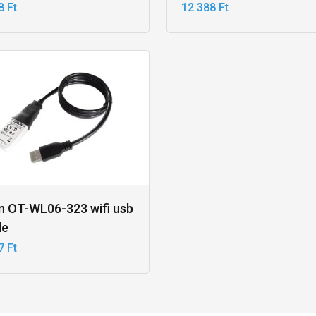
8 Ft
12 388 Ft
n OT-WL06-323 wifi usb
le
7 Ft