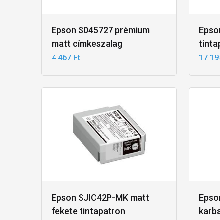
Epson S045727 prémium
Epso
matt címkeszalag
tinta
4 467 Ft
17 19
Epson SJIC42P-MK matt
Epso
fekete tintapatron
karb