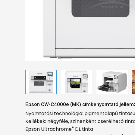
Epson CW-C4000e (MK) címkenyomtató jellem
Nyomtatási technológia: pigmentalapú tintas
Kellékek: négyféle, színenként cserélhető ti
®
Epson Ultrachrome
DL tinta