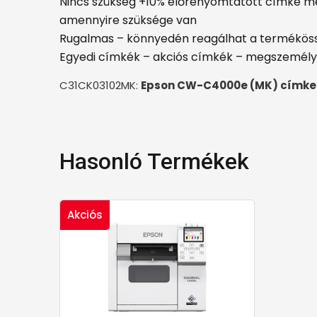
Nincs szükség +10% előrenyomtatott címke m
amennyire szüksége van
Rugalmas – könnyedén reagálhat a termékössz
Egyedi címkék – akciós címkék – megszemélye
C31CK03102MK:
Epson CW-C4000e (MK) címk
Hasonló Termékek
Akciós