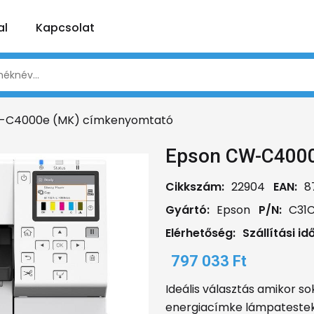
al
Kapcsolat
-C4000e (MK) címkenyomtató
Epson CW-C4000
Cikkszám:
22904
EAN:
8
Gyártó:
Epson
P/N:
C31
Elérhetőség:
Szállítási idő
797 033 Ft
Ideális választás amikor so
energiacímke lámpatestek