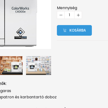
Mennyiség
KOSÁRBA
zők:
ugaras
ntapatron és karbantartó doboz