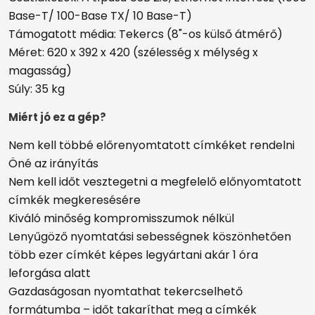
Base-T/ 100-Base TX/ 10 Base-T)
Támogatott média: Tekercs (8"-os külső átmérő)
Méret: 620 x 392 x 420 (szélesség x mélység x
magasság)
Súly: 35 kg
Miért jó ez a gép?
Nem kell többé előrenyomtatott címkéket rendelni
Öné az irányítás
Nem kell időt vesztegetni a megfelelő előnyomtatott
címkék megkeresésére
Kiváló minőség kompromisszumok nélkül
Lenyűgöző nyomtatási sebességnek köszönhetően
több ezer címkét képes legyártani akár 1 óra
leforgása alatt
Gazdaságosan nyomtathat tekercselhető
formátumba – időt takaríthat meg a címkék