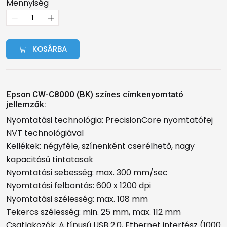
Mennyiség
KOSÁRBA
Epson CW-C8000 (BK) színes címkenyomtató
jellemzők:
Nyomtatási technológia: PrecisionCore nyomtatófej
NVT technológiával
Kellékek: négyféle, színenként cserélhető, nagy
kapacitású tintatasak
Nyomtatási sebesség: max. 300 mm/sec
Nyomtatási felbontás: 600 x 1200 dpi
Nyomtatási szélesség: max. 108 mm
Tekercs szélesség: min. 25 mm, max. 112 mm
Csatlakozók: A típusú USB 2.0, Ethernet interfész (1000