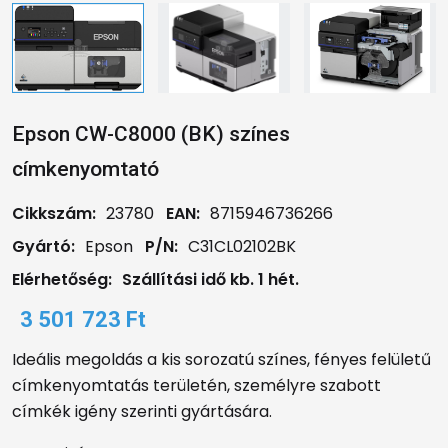
Epson CW-C8000 (BK) színes
címkenyomtató
Cikkszám:
23780
EAN:
8715946736266
Gyártó:
Epson
P/N:
C31CL02102BK
Elérhetőség:
Szállítási idő kb. 1 hét.
3 501 723 Ft
Ideális megoldás a kis sorozatú színes, fényes felületű
címkenyomtatás területén, személyre szabott
címkék igény szerinti gyártására.