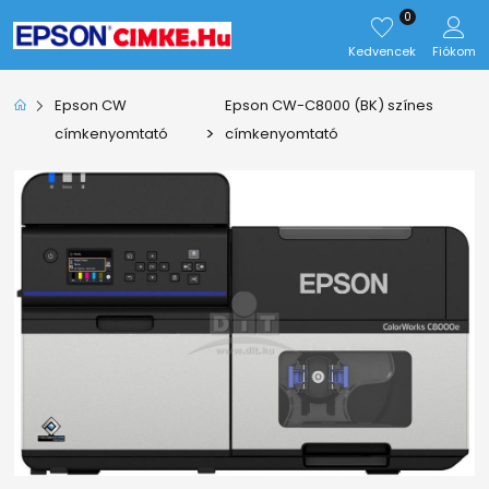
0
Kedvencek
Fiókom
Epson CW
Epson CW-C8000 (BK) színes
>
címkenyomtató
címkenyomtató