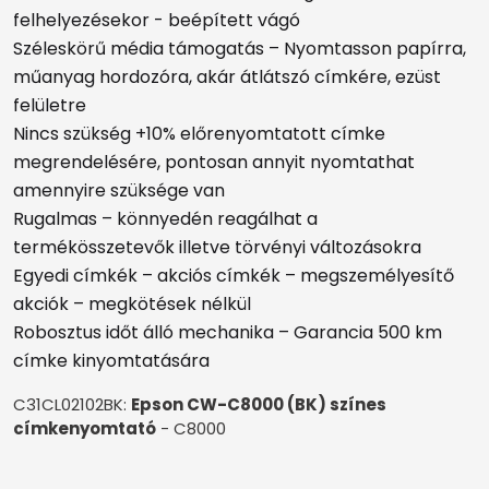
felhelyezésekor - beépített vágó
Széleskörű média támogatás – Nyomtasson papírra,
műanyag hordozóra, akár átlátszó címkére, ezüst
felületre
Nincs szükség +10% előrenyomtatott címke
megrendelésére, pontosan annyit nyomtathat
amennyire szüksége van
Rugalmas – könnyedén reagálhat a
termékösszetevők illetve törvényi változásokra
Egyedi címkék – akciós címkék – megszemélyesítő
akciók – megkötések nélkül
Robosztus időt álló mechanika – Garancia 500 km
címke kinyomtatására
C31CL02102BK:
Epson CW-C8000 (BK) színes
címkenyomtató
- C8000