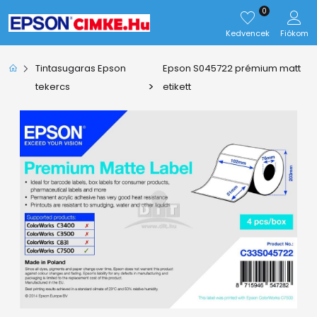
0
Kedvencek
Fiókom
Tintasugaras Epson
Epson S045722 prémium matt
>
tekercs
etikett