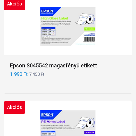
Akciós
Epson S045542 magasfényű etikett
1 990 Ft
7 450 Ft
Akciós