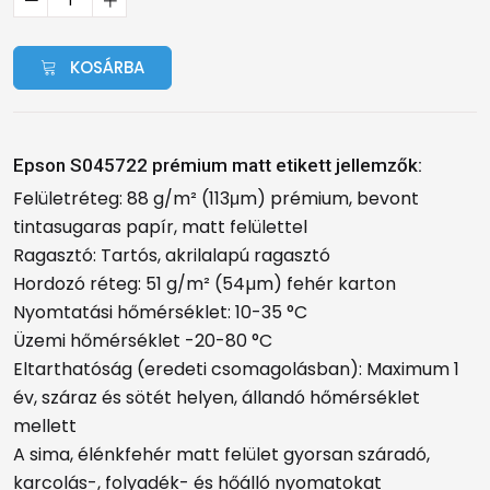
KOSÁRBA
Epson S045722 prémium matt etikett jellemzők:
Felületréteg: 88 g/m² (113μm) prémium, bevont
tintasugaras papír, matt felülettel
Ragasztó: Tartós, akrilalapú ragasztó
Hordozó réteg: 51 g/m² (54µm) fehér karton
Nyomtatási hőmérséklet: 10-35 °C
Üzemi hőmérséklet -20-80 °C
Eltarthatóság (eredeti csomagolásban): Maximum 1
év, száraz és sötét helyen, állandó hőmérséklet
mellett
A sima, élénkfehér matt felület gyorsan száradó,
karcolás-, folyadék- és hőálló nyomatokat