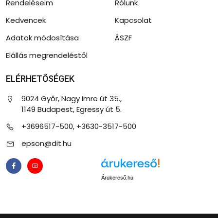
Rendeléseim
Rólunk
Kedvencek
Kapcsolat
Adatok módosítása
ÁSZF
Elállás megrendeléstől
ELÉRHETŐSÉGEK
9024 Győr, Nagy Imre út 35.,
1149 Budapest, Egressy út 5.
+3696517-500, +3630-3517-500
epson@dit.hu
Árukereső.hu