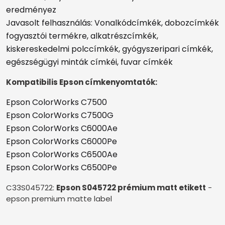
eredményez
Javasolt felhasználás: Vonalkódcímkék, dobozcímkék
fogyasztói termékre, alkatrészcímkék,
kiskereskedelmi polccímkék, gyógyszeripari címkék,
egészségügyi minták címkéi, fuvar címkék
Kompatibilis Epson címkenyomtatók:
Epson ColorWorks C7500
Epson ColorWorks C7500G
Epson ColorWorks C6000Ae
Epson ColorWorks C6000Pe
Epson ColorWorks C6500Ae
Epson ColorWorks C6500Pe
C33S045722:
Epson S045722 prémium matt etikett
-
epson premium matte label