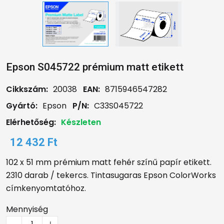
Epson S045722 prémium matt etikett
Cikkszám:
20038
EAN:
8715946547282
Gyártó:
Epson
P/N:
C33S045722
Elérhetőség:
Készleten
12 432 Ft
102 x 51 mm prémium matt fehér színű papír etikett.
2310 darab / tekercs. Tintasugaras Epson ColorWorks
címkenyomtatóhoz.
Mennyiség