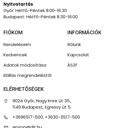
Nyitvatartás
Győr: Hétfő-Péntek 8:00-16:30
Budapest: Hétfő-Péntek 8:30-16:00
FIÓKOM
INFORMÁCIÓK
Rendeléseim
Rólunk
Kedvencek
Kapcsolat
Adatok módosítása
ÁSZF
Elállás megrendeléstől
ELÉRHETŐSÉGEK
9024 Győr, Nagy Imre út 35.,
1149 Budapest, Egressy út 5.
+3696517-500, +3630-3517-500
epson@dit.hu