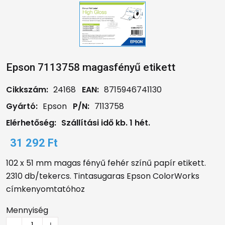
Epson 7113758 magasfényű etikett
Cikkszám:
24168
EAN:
8715946741130
Gyártó:
Epson
P/N:
7113758
Elérhetőség:
Szállítási idő kb. 1 hét.
31 292 Ft
102 x 51 mm magas fényű fehér színű papír etikett.
2310 db/tekercs. Tintasugaras Epson ColorWorks
címkenyomtatóhoz
Mennyiség