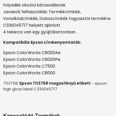
folyadék okozta károsodásnak
Javasolt felhasználás: Termékcímkék,
Vonalkódcímkék, Dobozcímkék fogyasztói termékre
C33S045717 helyett ajánlott
4 tekercs van egy gyűjtőkartonban.
Kompatibilis Epson címkenyomtatók:
E
pson ColorWorks C6000Ae
Epson ColorWorks C
60
00Pe
Epson ColorWorks C7500
Epson ColorWorks C
8000
7113758:
Epson 7113758 magasfényű etikett
- epson
high gloss label C33S045717
Kapcsolódó Termékek