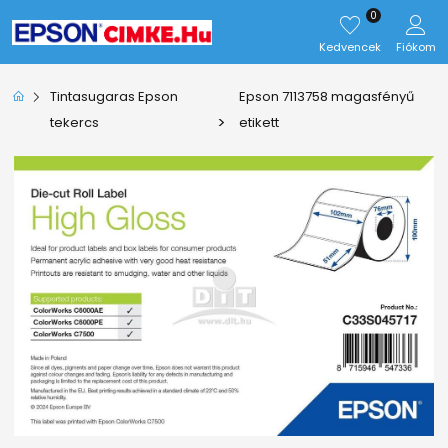
0
Kedvencek
Fiókom
Tintasugaras Epson
Epson 7113758 magasfényű
>
tekercs
etikett