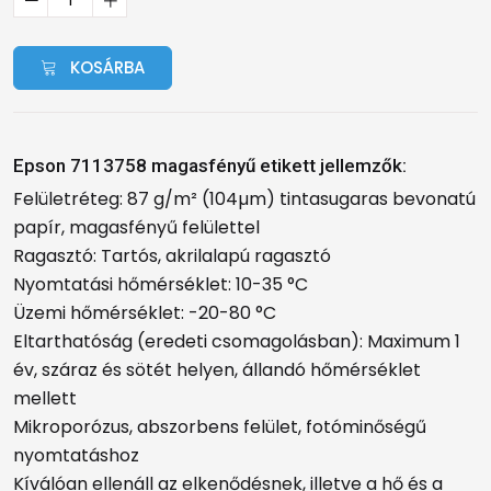
KOSÁRBA
Epson 7113758 magasfényű etikett jellemzők:
Felületréteg: 87 g/m² (104µm) tintasugaras bevonatú
papír, magasfényű felülettel
Ragasztó: Tartós, akrilalapú ragasztó
Nyomtatási hőmérséklet: 10-35 °C
Üzemi hőmérséklet: -20-80 °C
Eltarthatóság (eredeti csomagolásban): Maximum 1
év, száraz és sötét helyen, állandó hőmérséklet
mellett
Mikroporózus, abszorbens felület, fotóminőségű
nyomtatáshoz
Kíválóan ellenáll az elkenődésnek, illetve a hő és a