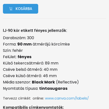
KOSÁRBA
IJ-90 kör etikett fényes jellemzők:
Darabszám: 300
Forma:
90 mm
átmérőjű körcímke
Szín: fehér
Felület:
fényes
Külső tekercsátmérő: 89 mm
Cséve belső átmérő: 40 mm
Cséve külső átmérő: 46 mm
Média szenzor:
Black Mark
(Reflective)
Nyomtatás típusa:
tintasugaras
Tervezz címkét online:
www.canva.com/labels/
Kompatibilis címkenyomtatók: