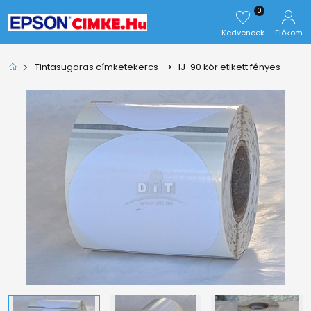
0
Kedvencek
Fiókom
>
Tintasugaras címketekercs
IJ-90 kör etikett fényes