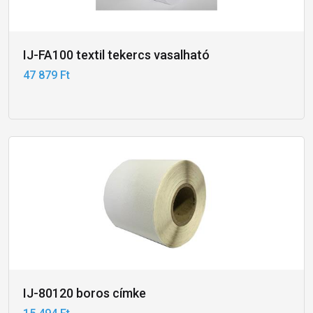
IJ-FA100 textil tekercs vasalható
47 879 Ft
IJ-80120 boros címke